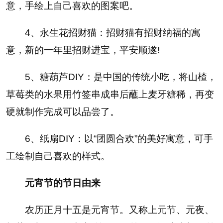
意，手绘上自己喜欢的图案吧。
4、永生花招财猫：招财猫有招财纳福的寓
意，新的一年里招财进宝，平安顺遂!
5、糖葫芦DIY：是中国的传统小吃，将山楂，
草莓类的水果用竹签串成串后蘸上麦牙糖稀，再变
硬就制作完成可以品尝了。
6、纸扇DIY：以“团圆合欢”的美好寓意，可手
工绘制自己喜欢的样式。
元宵节的节日由来
农历正月十五是元宵节。又称
上元节
、元夜、