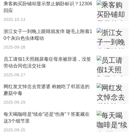
乘客购买卧铺却显示禁止躺卧标识？12306
回应
2025-10-13
浙江女子一到晚上眼睛就发痒 睫毛上附着1
0个灰白色虫体蠕动
2025-09-28
员工请假1天照顾尿毒症母亲被辞退，没签
劳动合同也没交社保
2025-09-27
网红发文悼念去世婆婆 称她吃了邻居送的
蘑菇中毒
2025-09-29
每天喝咖啡是“续命”还是“伤身”？答案藏在
这3个细节里
2025-09-25