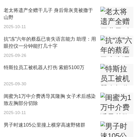
老太将遗产全赠干儿子 身后骨灰竟被撒于
山野
2025-10-11
抗“冻”六年的蔡磊已丧失语言能力 助理：用
眼控仪一分钟能打几十字
2025-09-26
特斯拉员工被机器人打伤 索赔5100万
2025-09-30
闺蜜为1万中介费诱导其隆胸 女子术后感染
致左胸部分切除
2025-10-11
男子时速105公里撞上横穿高速野猪群