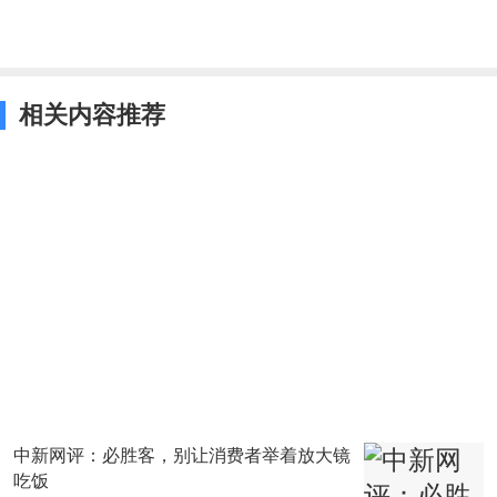
声明：天气网尊重版权，若有来源标注错误或
侵犯了您的合法权益，请作者持权属证明与我们联
相关内容推荐
系，我们将及时更正、删除，谢谢!
中新网评：必胜客，别让消费者举着放大镜
吃饭