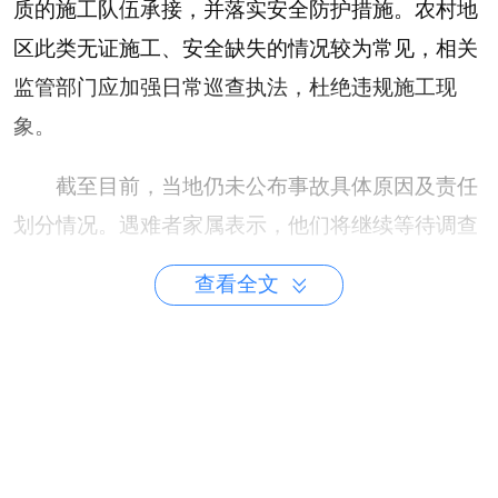
质的施工队伍承接，并落实安全防护措施。农村地
区此类无证施工、安全缺失的情况较为常见，相关
监管部门应加强日常巡查执法，杜绝违规施工现
象。
截至目前，当地仍未公布事故具体原因及责任
划分情况。遇难者家属表示，他们将继续等待调查
结果，同时保留通过法律途径维护权益的权利。社
查看全文
会各界也在持续关注事件进展，呼吁相关部门加快
调查进度，明确责任主体，妥善处理善后事宜，给
遇难者家属一个负责任的交代，并切实加强施工安
全监管，防止类似事故再次发生。
来源：新京报