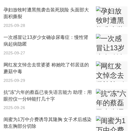
孕妇放牧时遭黑熊袭击装死脱险 头面部大
面积撕裂
2025-09-28
一次感冒让13岁少女确诊尿毒症：慢性肾
病起病隐匿
2025-09-27
网红发文悼念去世婆婆 称她吃了邻居送的
蘑菇中毒
2025-09-29
抗“冻”六年的蔡磊已丧失语言能力 助理：用
眼控仪一分钟能打几十字
2025-09-26
闺蜜为1万中介费诱导其隆胸 女子术后感染
致左胸部分切除