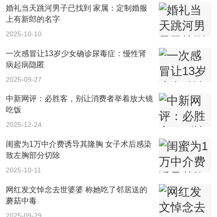
婚礼当天跳河男子已找到 家属：定制婚服
上有新郎的名字
2025-10-10
一次感冒让13岁少女确诊尿毒症：慢性肾
病起病隐匿
2025-09-27
中新网评：必胜客，别让消费者举着放大镜
吃饭
2025-12-24
闺蜜为1万中介费诱导其隆胸 女子术后感染
致左胸部分切除
2025-10-11
网红发文悼念去世婆婆 称她吃了邻居送的
蘑菇中毒
2025-09-29